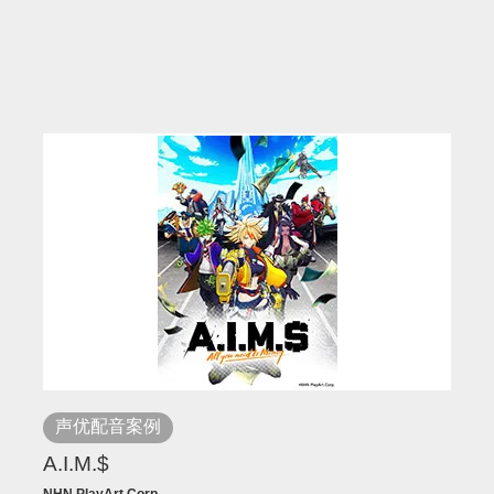
声优配音案例
A.I.M.$