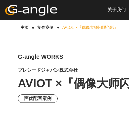
AVIOT ×『偶像大师闪耀色彩』
HOME
Works
声优配音案例
关于我们
»
»
主页
制作案例
AVIOT ×『偶像大师闪耀色彩』
G-angle WORKS
プレシードジャパン株式会社
AVIOT ×『偶像大
声优配音案例