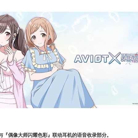
T与『偶像大师闪耀色彩』联动耳机的语音收录部分。