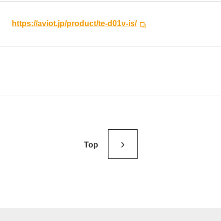
https://aviot.jp/product/te-d01v-is/