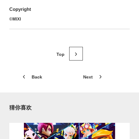
Copyright
©MIXI
Back
Next
猜你喜欢