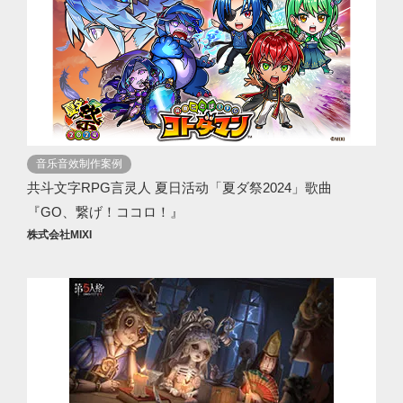
音乐音效制作案例
共斗文字RPG言灵人 夏日活动「夏ダ祭2024」歌曲
『GO、繋げ！ココロ！』
株式会社MIXI